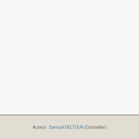
Auteur :
Samuel DELTOUR
(Conseiller)