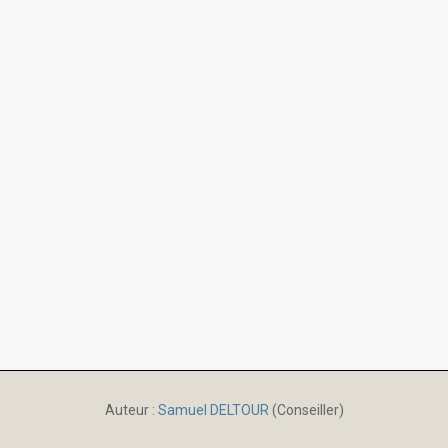
Auteur :
Samuel DELTOUR
(Conseiller)