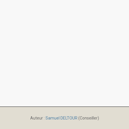
Auteur :
Samuel DELTOUR
(Conseiller)