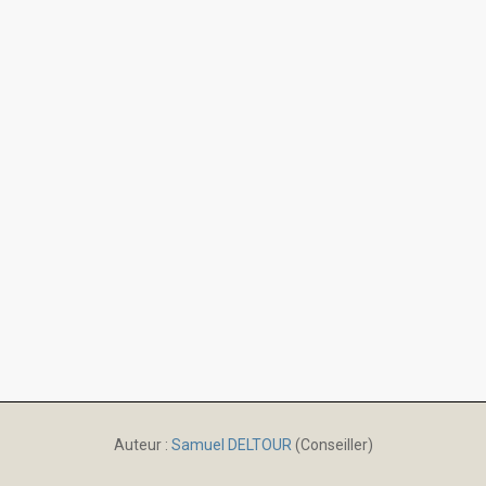
Auteur :
Samuel DELTOUR
(Conseiller)