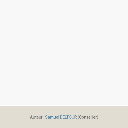
Auteur :
Samuel DELTOUR
(Conseiller)