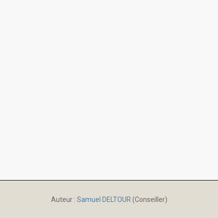
Auteur :
Samuel DELTOUR
(Conseiller)