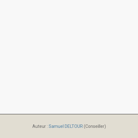
Auteur :
Samuel DELTOUR
(Conseiller)