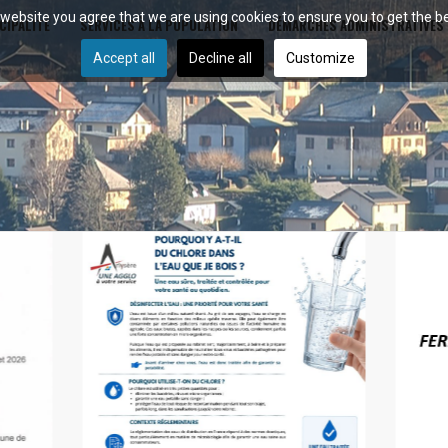
r website you agree that we are using cookies to ensure you to get the b
CIPALITÉ
SERVICES À LA POPULATION
DÉMARCHES ADMINISTRATIVES
Accept all
Decline all
Customize