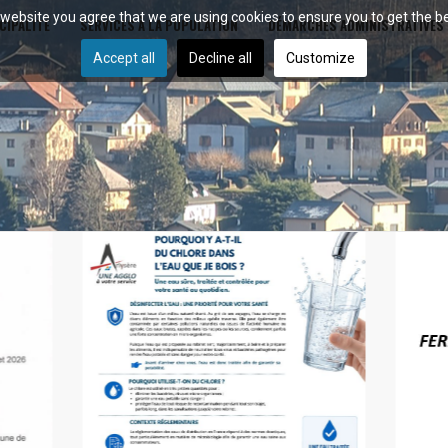
r website you agree that we are using cookies to ensure you to get the b
CIPALITÉ
SERVICES À LA POPULATION
DÉMARCHES ADMINISTRATIVES
Accept all
Decline all
Customize