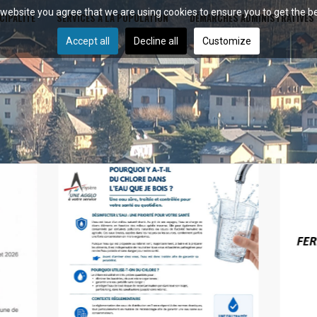
r website you agree that we are using cookies to ensure you to get the b
CIPALITÉ
SERVICES À LA POPULATION
DÉMARCHES ADMINISTRATIVES
Accept all
Decline all
Customize