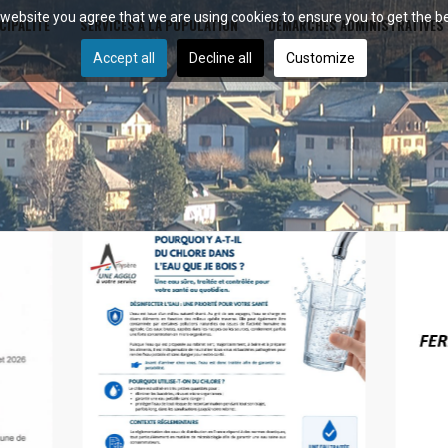
r website you agree that we are using cookies to ensure you to get the b
CIPALITÉ
SERVICES À LA POPULATION
DÉMARCHES ADMINISTRATIVES
Accept all
Decline all
Customize