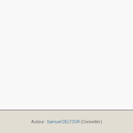
Auteur :
Samuel DELTOUR
(Conseiller)