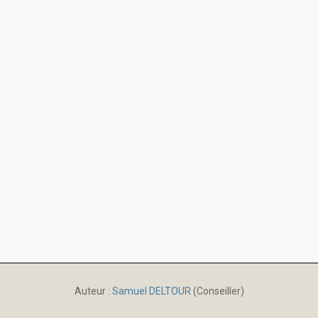
Auteur :
Samuel DELTOUR
(Conseiller)