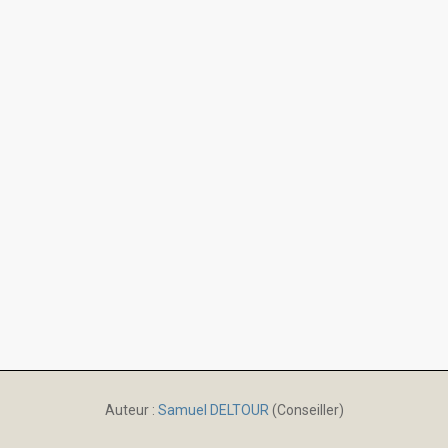
Auteur :
Samuel DELTOUR
(Conseiller)