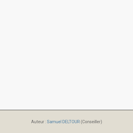
Auteur :
Samuel DELTOUR
(Conseiller)