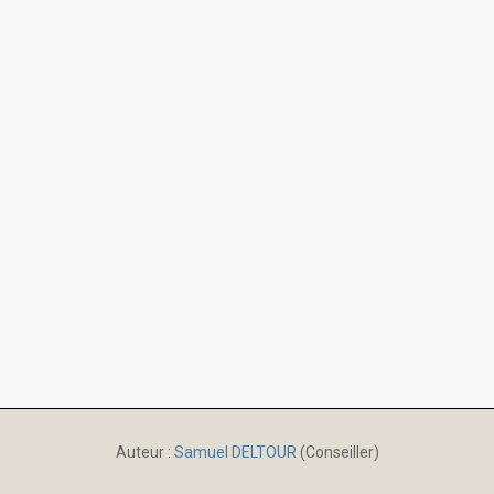
Auteur :
Samuel DELTOUR
(Conseiller)