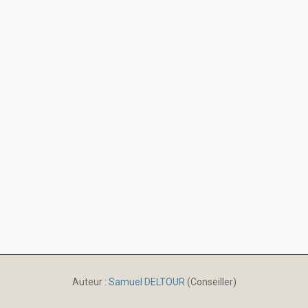
Auteur :
Samuel DELTOUR
(Conseiller)