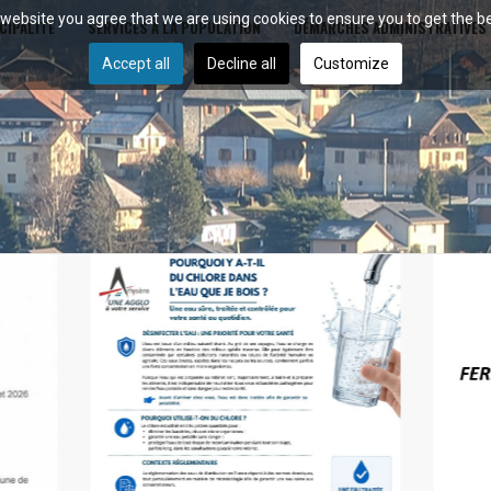
r website you agree that we are using cookies to ensure you to get the b
CIPALITÉ
SERVICES À LA POPULATION
DÉMARCHES ADMINISTRATIVES
Accept all
Decline all
Customize