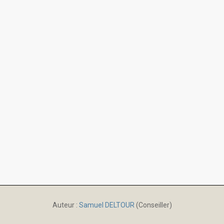
Auteur :
Samuel DELTOUR
(Conseiller)