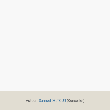
Auteur :
Samuel DELTOUR
(Conseiller)