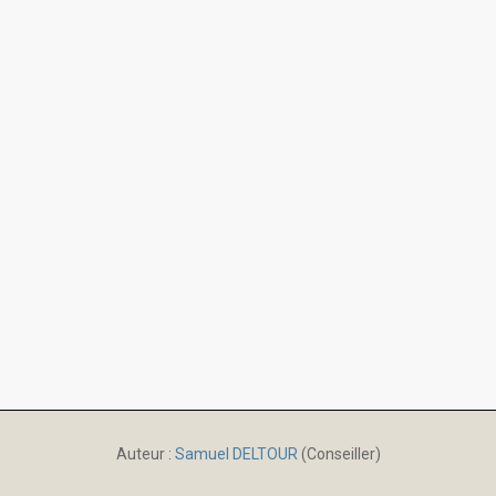
Auteur :
Samuel DELTOUR
(Conseiller)